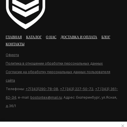
ГЛАВНАЯ
КАТАЛОГ
О НАС
ДОСТАВКА И ОПЛАТА
БЛОГ
КОНТАКТЫ
Оферта
Политика в отношении обработки персональных данных
Согласие на обработку персональных данных пользователя
сайта
Телефоны:
+7(343)290-78-08
,
+7 (343) 227-50-72
,
+7 (343) 361-
62-34
; e-mail:
bostontex@mail.ru
; Адрес: Екатеринбург, ул.Ясная,
д.36/1
Разработка сайта U11.ru