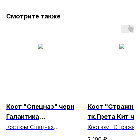
Смотрите также
Кост "Спецназ" черн
Кост "Стражни
Галактика
тк.Грета Кит че
РАСПРОДАЖА
МАРКА
Костюм Спецназ
Костюм "Стражни
(куртка и брюки)
тк.Грета Кит черн
2 100
₽