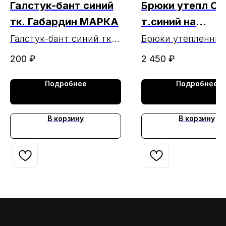
Галстук-бант синий
Брюки утепл Ок
тк. Габардин МАРКА
т.синий на
синтепоне МАР
Галстук-бант синий тк.
Брюки утепленны
Габардин МАРКА
Оксфорд т. синий 
(ЧЗ 7.06.2024)
200
₽
2 450
₽
синтепоне МАРКА
Подробнее
Подробнее
В корзину
В корзину