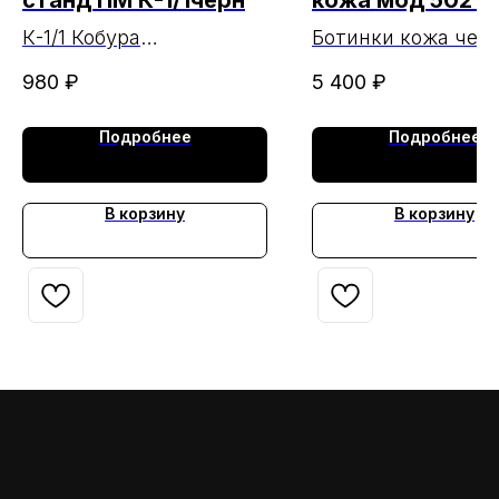
станд ПМ К-1/1черн
кожа мод 5021
Бутекс
К-1/1 Кобура
Ботинки кожа чер
стандартная под ПМ
"Охотник"
980
₽
5 400
₽
черн
Подробнее
Подробнее
В корзину
В корзину