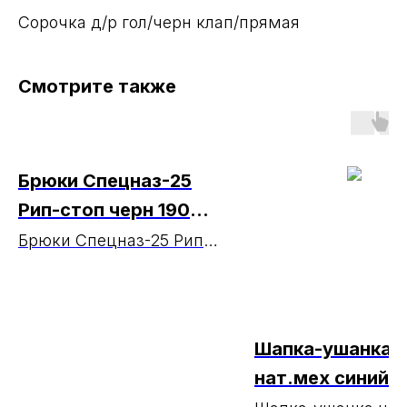
Сорочка д/р гол/черн клап/прямая
Смотрите также
Брюки Спецназ-25
Рип-стоп черн 190
МАРКА
Брюки Спецназ-25 Рип-
стоп черн 190 МАРКА
Шапка-ушанка
нат.мех синий