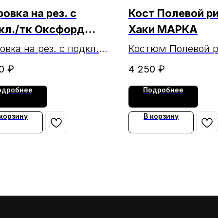
овка на рез. с
Кост Полевой р
кл./тк Оксфорд
Хаки МАРКА
и МАРКА
овка на рез. с подкл./
Костюм Полевой р
ксфорд хаки МАРКА
Хаки "Казак" МАР
0
₽
4 250
₽
одробнее
Подробнее
 корзину
В корзину