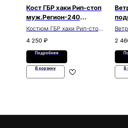
Кост ГБР хаки Рип-стоп
Ветр
муж.Регион-240
под
МАРКА
хак
Костюм ГБР хаки Рип-стоп
Ветр
мужской МАРКА
тк О
4 250
₽
2 46
Подробнее
П
В корзину
В