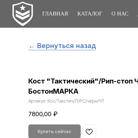
ГЛАВНАЯ
КАТАЛОГ
О НАС
← Вернуться назад
Кост "Тактический"/Рип-стоп 
БостонМАРКА
Артикул:
Кос/Такстич/Л/РС/черн/ЧТ
7800,00
₽
Купить сейчас