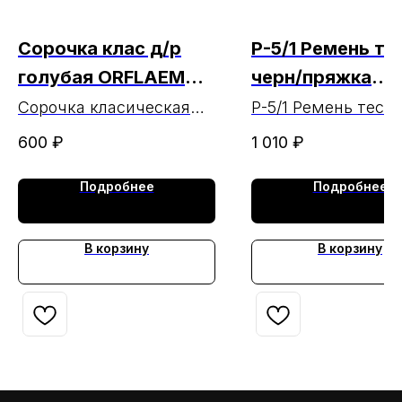
Сорочка клас д/р
Р-5/1 Ремень т
голубая ORFLAEM
черн/пряжка
РАСПРОДАЖА
пластик
Сорочка класическая
Р-5/1 Ремень тесь
мужская голубая
черн/пряжка плас
МАРКА (чз 18.06.24.)
600
₽
1 010
₽
длинный рукав
ORFLAEM
Подробнее
Подробнее
РАСПРОДАЖА
В корзину
В корзину