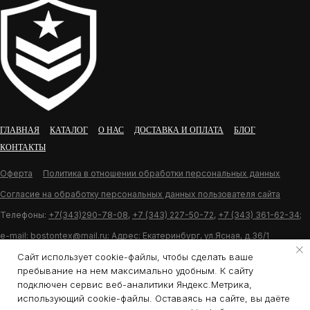
ГЛАВНАЯ
КАТАЛОГ
О НАС
ДОСТАВКА И ОПЛАТА
БЛОГ
КОНТАКТЫ
Оферта
Политика в отношении обработки персональных данных
Согласие на обработку персональных данных пользователя сайта
Телефоны:
+7(343)290-78-08
,
+7 (343) 227-50-72
,
+7 (343) 361-62-34
;
e-mail:
bostontex@mail.ru
; Адрес: Екатеринбург, ул.Ясная, д.36/1
Сайт использует cookie-файлы, чтобы сделать ваше
пребывание на нем максимально удобным. К cайту
Разработка сайта U11.ru
подключен сервис веб-аналитики Яндекс.Метрика,
использующий cookie-файлы. Оставаясь на сайте, вы даёте