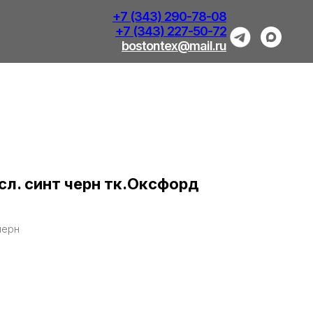
+7 (343) 290-78-08
+7 (343) 227-50-72
bostontex@mail.ru
сл. синт черн тк.Оксфорд
черн