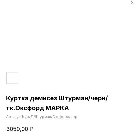
Куртка демисез Штурман/черн/
тк.Оксфорд МАРКА
Артикул:
Кур/Д/Штурман/Оксфорд/чер
3050,00
₽