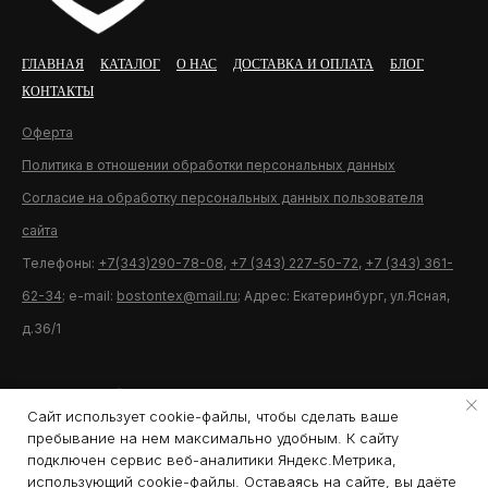
ГЛАВНАЯ
КАТАЛОГ
О НАС
ДОСТАВКА И ОПЛАТА
БЛОГ
КОНТАКТЫ
Оферта
Политика в отношении обработки персональных данных
Согласие на обработку персональных данных пользователя
сайта
Телефоны:
+7(343)290-78-08
,
+7 (343) 227-50-72
,
+7 (343) 361-
62-34
; e-mail:
bostontex@mail.ru
; Адрес: Екатеринбург, ул.Ясная,
д.36/1
Разработка сайта U11.ru
Сайт использует cookie-файлы, чтобы сделать ваше
пребывание на нем максимально удобным. К cайту
подключен сервис веб-аналитики Яндекс.Метрика,
использующий cookie-файлы. Оставаясь на сайте, вы даёте